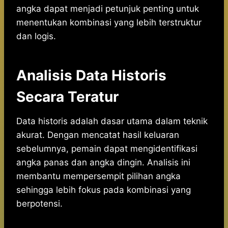
angka dapat menjadi petunjuk penting untuk
menentukan kombinasi yang lebih terstruktur
dan logis.
Analisis Data Historis
Secara Teratur
Data historis adalah dasar utama dalam teknik
akurat. Dengan mencatat hasil keluaran
sebelumnya, pemain dapat mengidentifikasi
angka panas dan angka dingin. Analisis ini
membantu mempersempit pilihan angka
sehingga lebih fokus pada kombinasi yang
berpotensi.