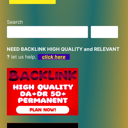
Search
Search
NEED BACKLINK HIGH QUALITY and RELEVANT
?
let us help.
click here