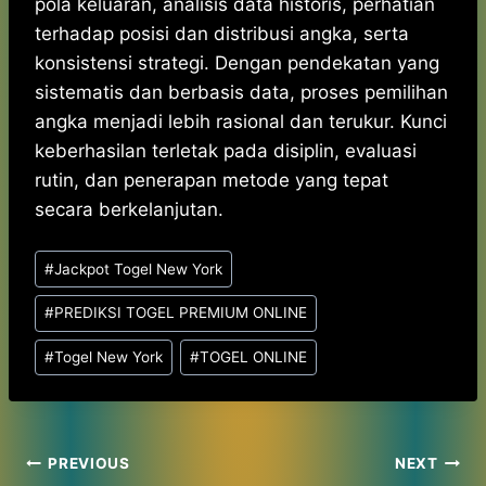
pola keluaran, analisis data historis, perhatian
terhadap posisi dan distribusi angka, serta
konsistensi strategi. Dengan pendekatan yang
sistematis dan berbasis data, proses pemilihan
angka menjadi lebih rasional dan terukur. Kunci
keberhasilan terletak pada disiplin, evaluasi
rutin, dan penerapan metode yang tepat
secara berkelanjutan.
Post
#
Jackpot Togel New York
Tags:
#
PREDIKSI TOGEL PREMIUM ONLINE
#
Togel New York
#
TOGEL ONLINE
Post
PREVIOUS
NEXT