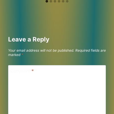
Leave a Reply
Your email address will not be published.
Required fields are
marked
*
Comment
*