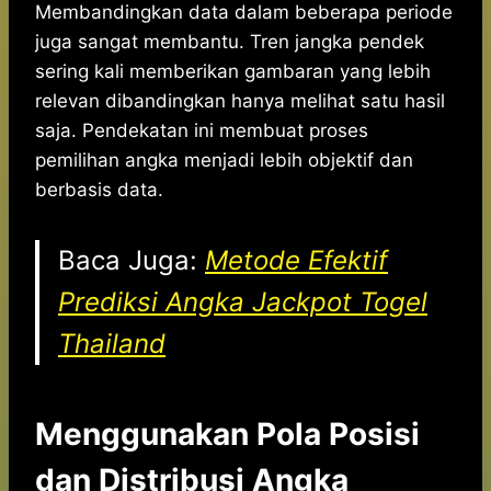
Membandingkan data dalam beberapa periode
juga sangat membantu. Tren jangka pendek
sering kali memberikan gambaran yang lebih
relevan dibandingkan hanya melihat satu hasil
saja. Pendekatan ini membuat proses
pemilihan angka menjadi lebih objektif dan
berbasis data.
Baca Juga:
Metode Efektif
Prediksi Angka Jackpot Togel
Thailand
Menggunakan Pola Posisi
dan Distribusi Angka