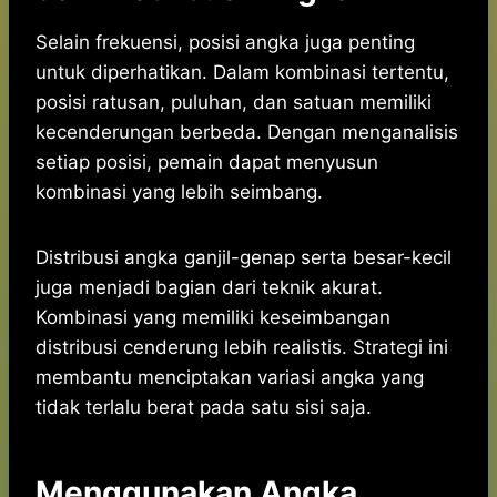
Selain frekuensi, posisi angka juga penting
untuk diperhatikan. Dalam kombinasi tertentu,
posisi ratusan, puluhan, dan satuan memiliki
kecenderungan berbeda. Dengan menganalisis
setiap posisi, pemain dapat menyusun
kombinasi yang lebih seimbang.
Distribusi angka ganjil-genap serta besar-kecil
juga menjadi bagian dari teknik akurat.
Kombinasi yang memiliki keseimbangan
distribusi cenderung lebih realistis. Strategi ini
membantu menciptakan variasi angka yang
tidak terlalu berat pada satu sisi saja.
Menggunakan Angka