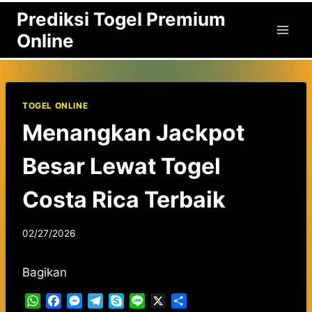
Skip
Prediksi Togel Premium
to
Online
content
TOGEL ONLINE
Menangkan Jackpot
Besar Lewat Togel
Costa Rica Terbaik
02/27/2026
Bagikan
W
F
M
T
S
L
X
S