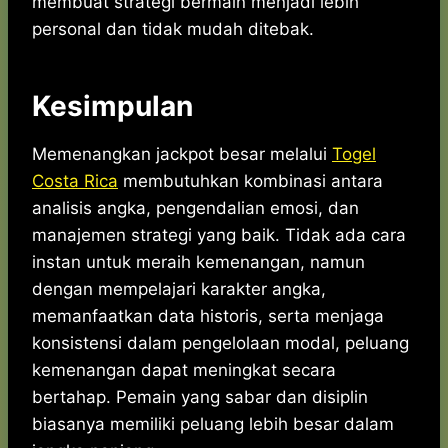
membuat strategi bermain menjadi lebih
personal dan tidak mudah ditebak.
Kesimpulan
Memenangkan jackpot besar melalui
Togel
Costa Rica
membutuhkan kombinasi antara
analisis angka, pengendalian emosi, dan
manajemen strategi yang baik. Tidak ada cara
instan untuk meraih kemenangan, namun
dengan mempelajari karakter angka,
memanfaatkan data historis, serta menjaga
konsistensi dalam pengelolaan modal, peluang
kemenangan dapat meningkat secara
bertahap. Pemain yang sabar dan disiplin
biasanya memiliki peluang lebih besar dalam