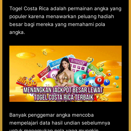
h
a
e
e
k
i
h
a
c
s
l
y
n
a
Togel Costa Rica adalah permainan angka yang
t
e
s
e
p
e
r
populer karena menawarkan peluang hadiah
s
b
e
g
e
e
besar bagi mereka yang memahami pola
A
o
n
r
angka.
p
o
g
a
p
k
e
m
r
Banyak penggemar angka mencoba
mempelajari data hasil undian sebelumnya
untuk menemukan pola yang mungkin