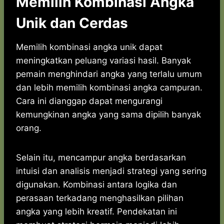
Memilih Kombinasi Angka
Unik dan Cerdas
Memilih kombinasi angka unik dapat
meningkatkan peluang variasi hasil. Banyak
pemain menghindari angka yang terlalu umum
dan lebih memilih kombinasi angka campuran.
Cara ini dianggap dapat mengurangi
kemungkinan angka yang sama dipilih banyak
orang.
Selain itu, mencampur angka berdasarkan
intuisi dan analisis menjadi strategi yang sering
digunakan. Kombinasi antara logika dan
perasaan terkadang menghasilkan pilihan
angka yang lebih kreatif. Pendekatan ini