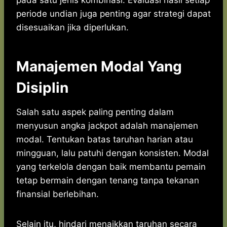
pada satu jenis kombinasi. Evaluasi hasil setiap
periode undian juga penting agar strategi dapat
disesuaikan jika diperlukan.
Manajemen Modal Yang
Disiplin
Salah satu aspek paling penting dalam
menyusun angka jackpot adalah manajemen
modal. Tentukan batas taruhan harian atau
mingguan, lalu patuhi dengan konsisten. Modal
yang terkelola dengan baik membantu pemain
tetap bermain dengan tenang tanpa tekanan
finansial berlebihan.
Selain itu, hindari menaikkan taruhan secara