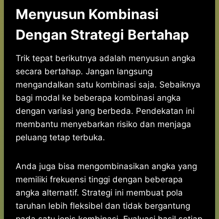
Menyusun Kombinasi
Dengan Strategi Bertahap
Trik tepat berikutnya adalah menyusun angka
secara bertahap. Jangan langsung
mengandalkan satu kombinasi saja. Sebaiknya
bagi modal ke beberapa kombinasi angka
dengan variasi yang berbeda. Pendekatan ini
membantu menyebarkan risiko dan menjaga
peluang tetap terbuka.
Anda juga bisa mengombinasikan angka yang
memiliki frekuensi tinggi dengan beberapa
angka alternatif. Strategi ini membuat pola
taruhan lebih fleksibel dan tidak bergantung