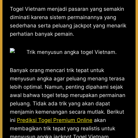
h
a
e
e
k
i
h
a
c
s
l
y
n
a
Togel Vietnam menjadi pasaran yang semakin
t
e
s
e
p
e
r
diminati karena sistem permainannya yang
s
b
e
g
e
e
sederhana serta peluang jackpot yang menarik
A
o
n
r
perhatian banyak pemain.
p
o
g
a
p
k
e
m
r
Banyak orang mencari trik tepat untuk
menyusun angka agar peluang menang terasa
lebih optimal. Namun, penting dipahami sejak
awal bahwa togel tetap merupakan permainan
peluang. Tidak ada trik yang akan dapat
menjamin kemenangan secara mutlak. Berikut
ini
Prediksi Togel Premium Online
akan
membagikan trik tepat yang realistis untuk
menyusun angka jackpot Togel Vietnam.