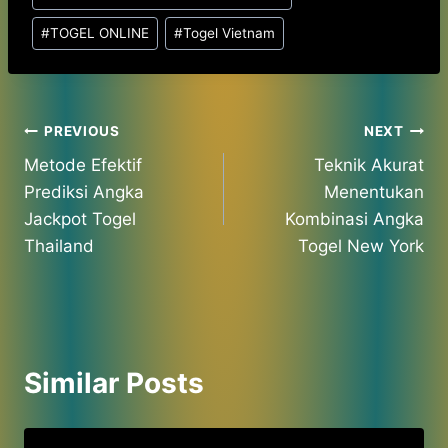
#
TOGEL ONLINE
#
Togel Vietnam
Post
PREVIOUS
NEXT
Metode Efektif
Teknik Akurat
navigation
Prediksi Angka
Menentukan
Jackpot Togel
Kombinasi Angka
Thailand
Togel New York
Similar Posts