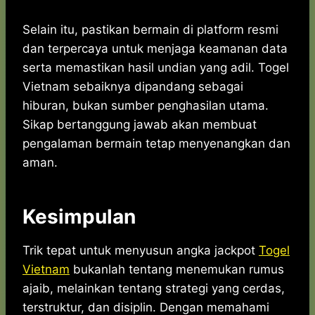
Selain itu, pastikan bermain di platform resmi
dan terpercaya untuk menjaga keamanan data
serta memastikan hasil undian yang adil. Togel
Vietnam sebaiknya dipandang sebagai
hiburan, bukan sumber penghasilan utama.
Sikap bertanggung jawab akan membuat
pengalaman bermain tetap menyenangkan dan
aman.
Kesimpulan
Trik tepat untuk menyusun angka jackpot
Togel
Vietnam
bukanlah tentang menemukan rumus
ajaib, melainkan tentang strategi yang cerdas,
terstruktur, dan disiplin. Dengan memahami