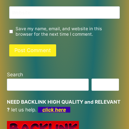
Website
Save my name, email, and website in this
browser for the next time I comment.
Search
Search
NEED BACKLINK HIGH QUALITY and RELEVANT
?
let us help.
click here