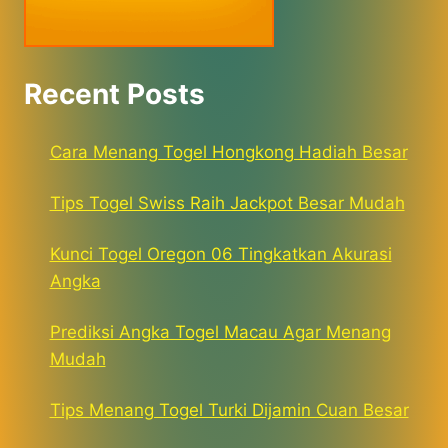
Recent Posts
Cara Menang Togel Hongkong Hadiah Besar
Tips Togel Swiss Raih Jackpot Besar Mudah
Kunci Togel Oregon 06 Tingkatkan Akurasi
Angka
Prediksi Angka Togel Macau Agar Menang
Mudah
Tips Menang Togel Turki Dijamin Cuan Besar