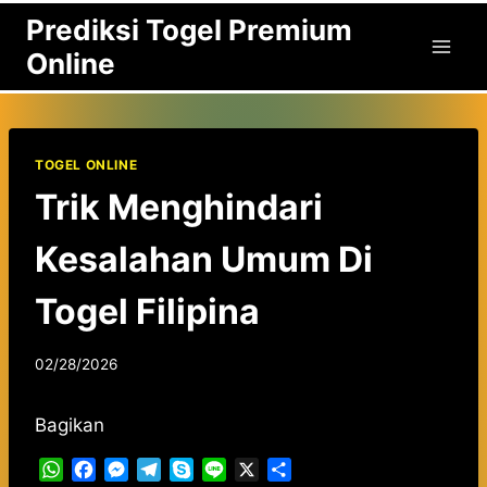
Skip
Prediksi Togel Premium
to
Online
content
TOGEL ONLINE
Trik Menghindari
Kesalahan Umum Di
Togel Filipina
02/28/2026
Bagikan
W
F
M
T
S
L
X
S