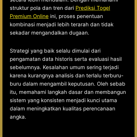
struktur pola dan tren dari
Prediksi Togel
Premium Online
ini, proses penentuan
kombinasi menjadi lebih terarah dan tidak
sekadar mengandalkan dugaan.
Strategi yang baik selalu dimulai dari
pengamatan data historis serta evaluasi hasil
sebelumnya. Kesalahan umum sering terjadi
karena kurangnya analisis dan terlalu terburu-
buru dalam mengambil keputusan. Oleh sebab
itu, memahami langkah dasar dan membangun
sistem yang konsisten menjadi kunci utama
dalam meningkatkan kualitas perencanaan
angka.