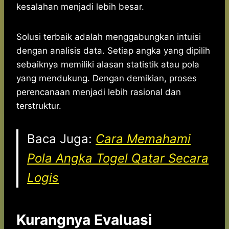
kesalahan menjadi lebih besar.
Solusi terbaik adalah menggabungkan intuisi
dengan analisis data. Setiap angka yang dipilih
sebaiknya memiliki alasan statistik atau pola
yang mendukung. Dengan demikian, proses
perencanaan menjadi lebih rasional dan
terstruktur.
Baca Juga:
Cara Memahami
Pola Angka Togel Qatar Secara
Logis
Kurangnya Evaluasi