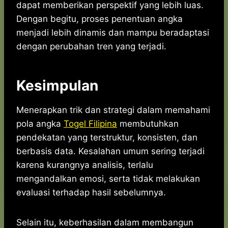
dapat memberikan perspektif yang lebih luas.
Dengan begitu, proses penentuan angka
menjadi lebih dinamis dan mampu beradaptasi
dengan perubahan tren yang terjadi.
Kesimpulan
Menerapkan trik dan strategi dalam memahami
pola angka
Togel Filipina
membutuhkan
pendekatan yang terstruktur, konsisten, dan
berbasis data. Kesalahan umum sering terjadi
karena kurangnya analisis, terlalu
mengandalkan emosi, serta tidak melakukan
evaluasi terhadap hasil sebelumnya.
Selain itu, keberhasilan dalam membangun