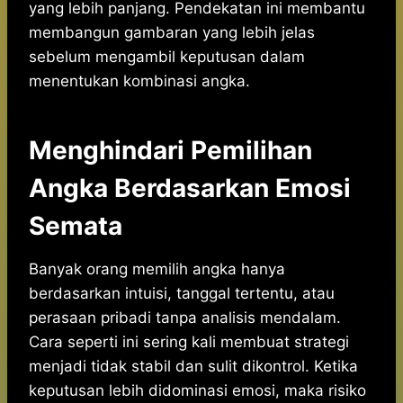
yang lebih panjang. Pendekatan ini membantu
membangun gambaran yang lebih jelas
sebelum mengambil keputusan dalam
menentukan kombinasi angka.
Menghindari Pemilihan
Angka Berdasarkan Emosi
Semata
Banyak orang memilih angka hanya
berdasarkan intuisi, tanggal tertentu, atau
perasaan pribadi tanpa analisis mendalam.
Cara seperti ini sering kali membuat strategi
menjadi tidak stabil dan sulit dikontrol. Ketika
keputusan lebih didominasi emosi, maka risiko