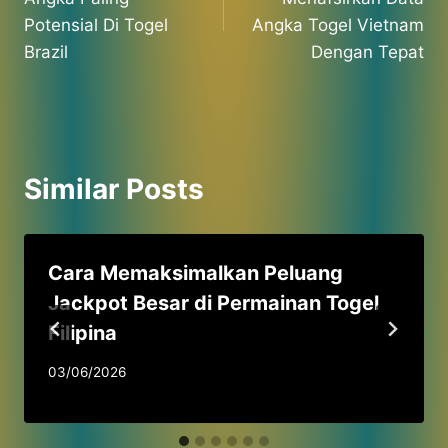
Potensial Di Togel
Angka Togel Vietnam
Brazil
Dengan Tepat
Similar Posts
Cara Memaksimalkan Peluang
Jackpot Besar di Permainan Togel
Filipina
03/06/2026