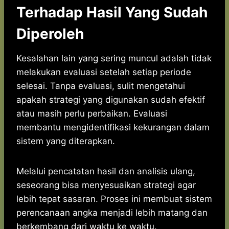
Terhadap Hasil Yang Sudah
Diperoleh
Kesalahan lain yang sering muncul adalah tidak
melakukan evaluasi setelah setiap periode
selesai. Tanpa evaluasi, sulit mengetahui
apakah strategi yang digunakan sudah efektif
atau masih perlu perbaikan. Evaluasi
membantu mengidentifikasi kekurangan dalam
sistem yang diterapkan.
Melalui pencatatan hasil dan analisis ulang,
seseorang bisa menyesuaikan strategi agar
lebih tepat sasaran. Proses ini membuat sistem
perencanaan angka menjadi lebih matang dan
berkembang dari waktu ke waktu.