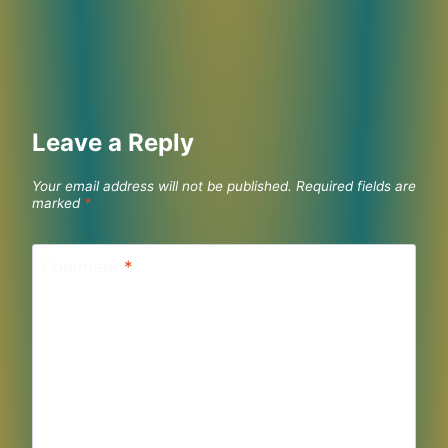
Leave a Reply
Your email address will not be published.
Required fields are
marked
*
Comment
*